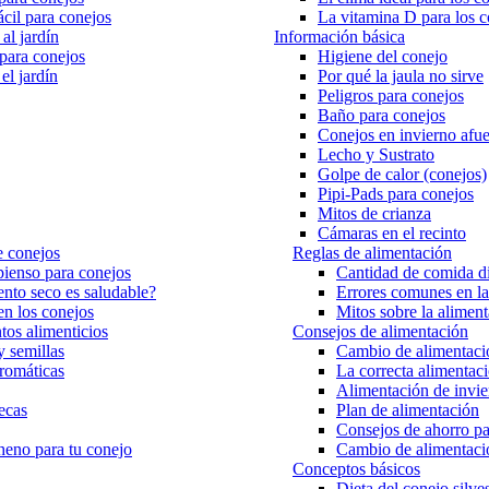
ácil para conejos
La vitamina D para los c
al jardín
Información básica
 para conejos
Higiene del conejo
el jardín
Por qué la jaula no sirve
Peligros para conejos
Baño para conejos
Conejos en invierno afue
Lecho y Sustrato
Golpe de calor (conejos)
Pipi-Pads para conejos
Mitos de crianza
Cámaras en el recinto
e conejos
Reglas de alimentación
 pienso para conejos
Cantidad de comida di
nto seco es saludable?
Errores comunes en la
n los conejos
Mitos sobre la alimen
os alimenticios
Consejos de alimentación
y semillas
Cambio de alimentaci
romáticas
La correcta alimentac
Alimentación de invie
ecas
Plan de alimentación
Consejos de ahorro pa
heno para tu conejo
Cambio de alimentaci
Conceptos básicos
Dieta del conejo silves