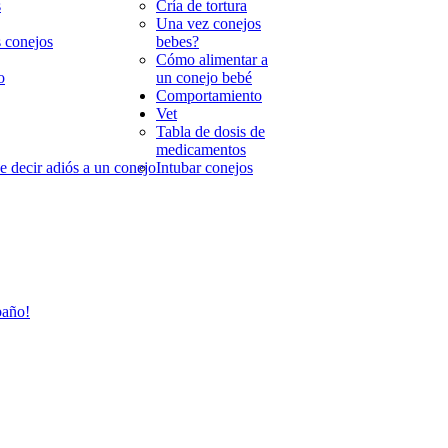
s
Cría de tortura
Una vez conejos
s conejos
bebes?
Cómo alimentar a
o
un conejo bebé
Comportamiento
Vet
Tabla de dosis de
medicamentos
 decir adiós a un conejo
Intubar conejos
baño!