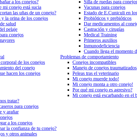
bañar a los conejos?
Silla de ruedas para conejo
e mi conejo está sucia
Vacunas para conejos
ortan las uñas de un conejo?
Estado de E.Cuniculi en lo
 y la orina de los conejos
Probióticos y prebióticos
de salud
Dar medicamentos al conej
el pelaje
Castración y cirugías
para conejos
Medical Training
mayores
Primeros auxilios
Inmunodeficiencia
Cuando llega el momento de
ral
Problemas de comportamiento
corporal de los conejos
Conejos incompatibles
miento del conejo
Manejo de conejos traumatizados
ue hacen los conejos
Peleas tras el veterinario
Mi conejo muerde todo!
Mi conejo monta a otro conejo!
Por qué mi conejo es agresivo?
Mi conejo está escarbando en el 
os tratar?
caseros para conejos
e y arañar
conejos
ar a los conejos
r la confianza de tu conejo?
os y otros animales