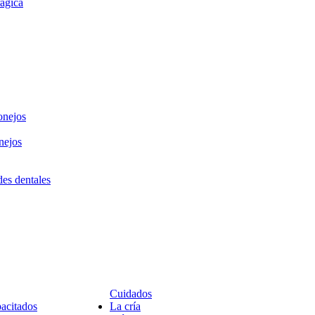
ágica
onejos
nejos
des dentales
Cuidados
pacitados
La cría