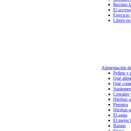
Recinto f
El acceso 
Ejercicio
Libres en 
Alimentación d
Pellets y
Qué alime
Qué come
Suplement
Cereales 
Hierbas a
Premios
Hierbas s
El agua
El mejor 
Ramas
Frutas