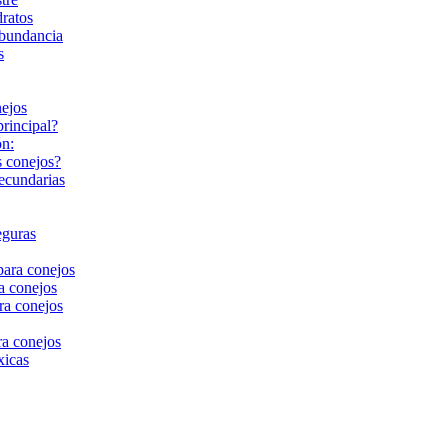
dratos
abundancia
s
nejos
rincipal?
ón:
 conejos?
secundarias
eguras
para conejos
a conejos
ra conejos
ara conejos
xicas