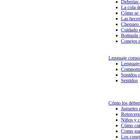
Deberías 
La cola d
Cómo se c
Las heces
Chequeo 
Cuidado d
Botiquín 
Conejos 
Lenguaje corpo
Lenguaje 
Comporta
Sonidos q
Sentidos
Cómo los debem
Juguetes 
Retorcers
Niños y 
Cómo carg
Como gana
Los conej