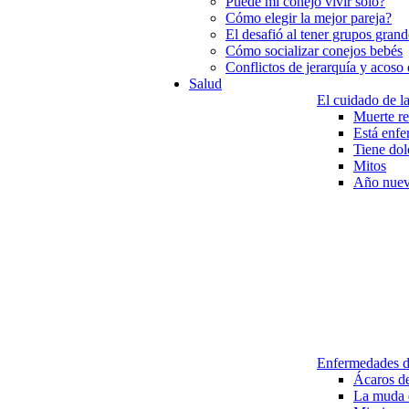
Puede mi conejo vivir solo?
Cómo elegir la mejor pareja?
El desafió al tener grupos grand
Cómo socializar conejos bebés
Conflictos de jerarquía y acoso
Salud
El cuidado de la
Muerte re
Está enf
Tiene dol
Mitos
Año nue
Enfermedades de
Ácaros de
La muda 