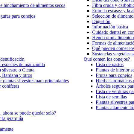
e hinchamiento de alimentos secos
Fibra cruda y carbohi
Entre la escasez y la 
eguras para conejos
Selección de alimento
Digestión
Información básica
Cuidado dental en co
Heno como alimento p
Formas de alimentaci
Qué pueden comer los
Sustancias vegetales 
dentificación
Qué comen los conejos?
ar especies de manzanilla
Lista de pastos
 silvestre o Cicuta
Plantas de interior s
, Bardana y otros
Frutas para conejos
 plantas silvestres para principiantes
Hierbas aromáticas 
r coníferas
Árboles seguros par
Lista de verduras pa
Lista de semillas
Plantas silvestres p
Plantas altamente tó
, ahora se puede quedar solo?
 la jerarquía
tamente