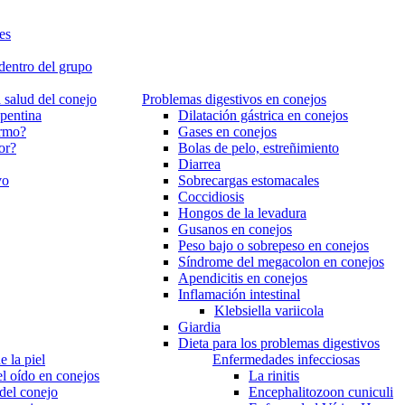
es
 dentro del grupo
 salud del conejo
Problemas digestivos en conejos
pentina
Dilatación gástrica en conejos
ermo?
Gases en conejos
or?
Bolas de pelo, estreñimiento
Diarrea
vo
Sobrecargas estomacales
Coccidiosis
Hongos de la levadura
Gusanos en conejos
Peso bajo o sobrepeso en conejos
Síndrome del megacolon en conejos
Apendicitis en conejos
Inflamación intestinal
Klebsiella variicola
Giardia
Dieta para los problemas digestivos
 la piel
Enfermedades infecciosas
l oído en conejos
La rinitis
del conejo
Encephalitozoon cuniculi