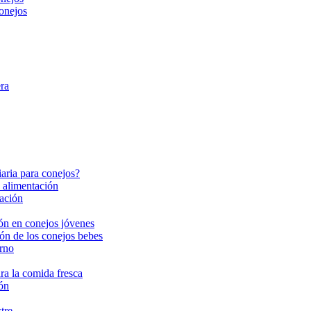
onejos
ra
aria para conejos?
 alimentación
tación
ón en conejos jóvenes
ión de los conejos bebes
rno
ra la comida fresca
ón
tre