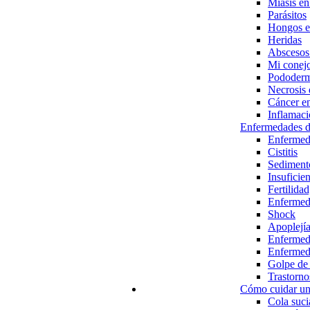
Miasis en
Parásitos
Hongos en
Heridas
Abscesos
Mi conejo
Pododerma
Necrosis 
Cáncer e
Inflamaci
Enfermedades d
Enfermed
Cistitis
Sedimento
Insuficien
Fertilidad
Enfermeda
Shock
Apoplejía
Enfermed
Enfermeda
Golpe de 
Trastorn
Cómo cuidar un
Cola suci