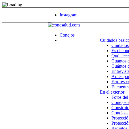
Instagram
Conejos
Cuidados básico
Cuidados 
Es el con
Qué neces
Cuántos a
Cuántos c
Entrevist
Arnés par
Errores c
Encuentra
En el exterior
Fotos del 
Conejos e
Construir 
Conejos al
Protecció
Protecció
Recintos 