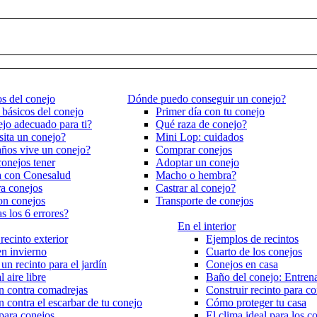
s del conejo
Dónde puedo conseguir un conejo?
básicos del conejo
Primer día con tu conejo
ejo adecuado para ti?
Qué raza de conejo?
ita un conejo?
Mini Lop: cuidados
ños vive un conejo?
Comprar conejos
onejos tener
Adoptar un conejo
a con Conesalud
Macho o hembra?
a conejos
Castrar al conejo?
on conejos
Transporte de conejos
s los 6 errores?
En el interior
recinto exterior
Ejemplos de recintos
n invierno
Cuarto de los conejos
un recinto para el jardín
Conejos en casa
 aire libre
Baño del conejo: Entren
n contra comadrejas
Construir recinto para c
n contra el escarbar de tu conejo
Cómo proteger tu casa
para conejos
El clima ideal para los c