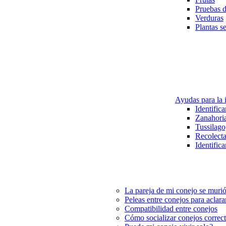
Pruebas d
Verduras
Plantas s
Ayudas para la i
Identific
Zanahoria
Tussilago
Recolectar
Identifica
La pareja de mi conejo se murió
Peleas entre conejos para aclarar
Compatibilidad entre conejos
Cómo socializar conejos correc