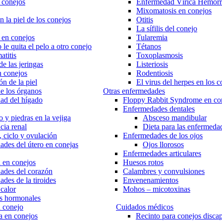
 conejos
Enfermedad Vírica Hemorr
Mixomatosis en conejos
 la piel de los conejos
Otitis
La sífilis del conejo
 en conejos
Tularemia
 le quita el pelo a otro conejo
Tétanos
titis
Toxoplasmosis
de las jeringas
Listeriosis
n conejos
Rodentiosis
ón de la piel
El virus del herpes en los c
e los órganos
Otras enfermedades
ad del hígado
Floppy Rabbit Syndrome en co
Enfermedades dentales
 y piedras en la vejiga
Absceso mandibular
cia renal
Dieta para las enfermeda
, ciclo y ovulación
Enfermedades de los ojos
des del útero en conejas
Ojos llorosos
Enfermedades articulares
 en conejos
Huesos rotos
ades del corazón
Calambres y convulsiones
des de la tiroides
Envenenamientos
calor
Mohos – micotoxinas
os hormonales
 conejo
Cuidados médicos
a en conejos
Recinto para conejos disca