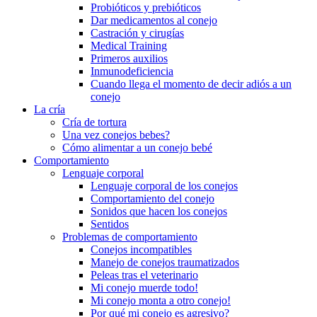
Probióticos y prebióticos
Dar medicamentos al conejo
Castración y cirugías
Medical Training
Primeros auxilios
Inmunodeficiencia
Cuando llega el momento de decir adiós a un
conejo
La cría
Cría de tortura
Una vez conejos bebes?
Cómo alimentar a un conejo bebé
Comportamiento
Lenguaje corporal
Lenguaje corporal de los conejos
Comportamiento del conejo
Sonidos que hacen los conejos
Sentidos
Problemas de comportamiento
Conejos incompatibles
Manejo de conejos traumatizados
Peleas tras el veterinario
Mi conejo muerde todo!
Mi conejo monta a otro conejo!
Por qué mi conejo es agresivo?