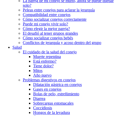
La pareja de mi conejo se murió, ahora se puede quedar
solo?
Peleas entre conejos para aclarar la jerarquía
Compatibilidad entre conejos
Cómo socializar conejos correctamente
Puede mi conejo vivir solo?
Cómo elegir la mejor pareja?
El desafió al tener grupos grandes
Cómo socializar conejos bebés
Conflictos de jerarquía y acoso dentro del grupo
Salud
El cuidado de la salud del conejo
Muerte repentina
Está enfermo?
Tiene dolor?
Mitos
Año nuevo
Problemas digestivos en conejos
Dilatación gástrica en conejos
Gases en conejos
Bolas de pelo, estreñimiento
Diarrea
Sobrecargas estomacales
Coccidiosis
Hongos de la levadura