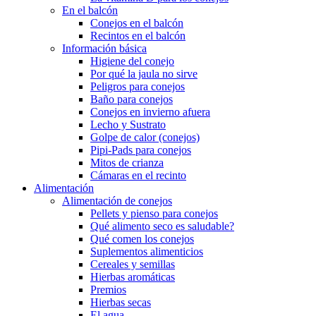
En el balcón
Conejos en el balcón
Recintos en el balcón
Información básica
Higiene del conejo
Por qué la jaula no sirve
Peligros para conejos
Baño para conejos
Conejos en invierno afuera
Lecho y Sustrato
Golpe de calor (conejos)
Pipi-Pads para conejos
Mitos de crianza
Cámaras en el recinto
Alimentación
Alimentación de conejos
Pellets y pienso para conejos
Qué alimento seco es saludable?
Qué comen los conejos
Suplementos alimenticios
Cereales y semillas
Hierbas aromáticas
Premios
Hierbas secas
El agua