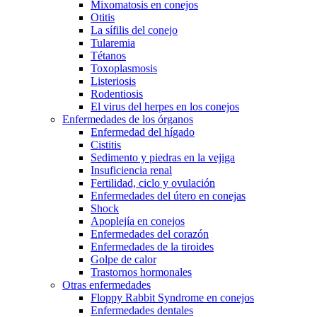
Mixomatosis en conejos
Otitis
La sífilis del conejo
Tularemia
Tétanos
Toxoplasmosis
Listeriosis
Rodentiosis
El virus del herpes en los conejos
Enfermedades de los órganos
Enfermedad del hígado
Cistitis
Sedimento y piedras en la vejiga
Insuficiencia renal
Fertilidad, ciclo y ovulación
Enfermedades del útero en conejas
Shock
Apoplejía en conejos
Enfermedades del corazón
Enfermedades de la tiroides
Golpe de calor
Trastornos hormonales
Otras enfermedades
Floppy Rabbit Syndrome en conejos
Enfermedades dentales