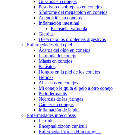
Gusanos en conejos
Peso bajo o sobrepeso en conejos
Síndrome del megacolon en conejos
Apendicitis en conejos
Inflamación intestinal
Klebsiella variicola
Giardia
Dieta para los problemas digestivos
Enfermedades de la piel
Ácaros del oído en conejos
La muda del conejo
Miasis en conejos
Parásitos
Hongos en la piel de los conejos
Heridas
Abscesos en conejos
Mi conejo le quita el pelo a otro conejo
Pododermatitis
Necrosis de las jeringas
Cáncer en conejos
Inflamación de la piel
Enfermedades infecciosas
La rinitis
Encephalitozoon cuniculi
Enfermedad Vírica Hemorrágica