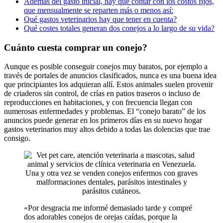
Además del gasto inicial, hay que contar con los costos fijos,
que mensualmente se reparten más o menos así:
Qué gastos veterinarios hay que tener en cuenta?
Qué costes totales generan dos conejos a lo largo de su vida?
Cuánto cuesta comprar un conejo?
Aunque es posible conseguir conejos muy baratos, por ejemplo a
través de portales de anuncios clasificados, nunca es una buena idea
que principiantes los adquieran allí. Estos animales suelen provenir
de criaderos sin control, de crías en patios traseros o incluso de
reproducciones en habitaciones, y con frecuencia llegan con
numerosas enfermedades y problemas. El “conejo barato” de los
anuncios puede generar en los primeros días en su nuevo hogar
gastos veterinarios muy altos debido a todas las dolencias que trae
consigo.
Una y otra vez se venden conejos enfermos con graves
malformaciones dentales, parásitos intestinales y
parásitos cutáneos.
«Por desgracia me informé demasiado tarde y compré
dos adorables conejos de orejas caídas, porque la