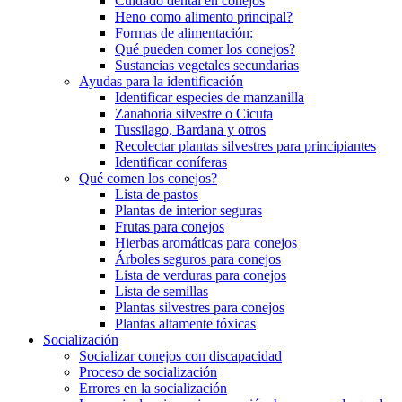
Cuidado dental en conejos
Heno como alimento principal?
Formas de alimentación:
Qué pueden comer los conejos?
Sustancias vegetales secundarias
Ayudas para la identificación
Identificar especies de manzanilla
Zanahoria silvestre o Cicuta
Tussilago, Bardana y otros
Recolectar plantas silvestres para principiantes
Identificar coníferas
Qué comen los conejos?
Lista de pastos
Plantas de interior seguras
Frutas para conejos
Hierbas aromáticas para conejos
Árboles seguros para conejos
Lista de verduras para conejos
Lista de semillas
Plantas silvestres para conejos
Plantas altamente tóxicas
Socialización
Socializar conejos con discapacidad
Proceso de socialización
Errores en la socialización