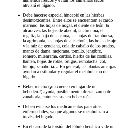
alimentos frescos y evitar los alimentos secos
aliviará el hígado.
Debe hacerse especial hincapié en las hierbas
desintoxicantes. Entre ellos se encuentran el cardo
mariano, las hojas de nogal, el diente de león, la
alcaravea, las hojas de abedul, la cúrcuma, el
regaliz, la paja de la cama, las hojas de frambuesa,
la agrimonia, las hojas de alcachofa, las hojas de ajo
y la raíz de genciana, cola de caballo de los prados,
manto de dama, mejorana, tomillo, jengibre,
romero, milenrama, cardos, hierba de las costillas,
llantén, hojas de roble, ortigas, remolacha, col,
hinojo, zanahoria… En general, las plantas amargas
ayudan a estimular y regular el metabolismo del
hígado.
Beber mucho (¡un cuenco en lugar de un
bebedero!) ayuda, posiblemente ofrezca zumo de
zanahoria, entonces suelen beber más.
Deben evitarse los medicamentos para otras
enfermedades, ya que algunos se metabolizan a
través del hígado.
En el caso de la torsión del lóbulo hepático y de un