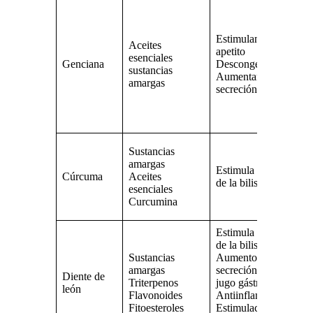
P
ap
T
Estimulante del
Aceites
d
apetito
esenciales
c
Genciana
Descongestiona
sustancias
H
Aumentar la
amargas
fl
secreción biliar
pa
el
bi
T
Sustancias
d
amargas
Estimula el flujo
E
Cúrcuma
Aceites
de la bilis
d
esenciales
de
Curcumina
bi
Estimula el flujo
de la bilis
Sustancias
Aumento de la
T
amargas
secreción de
Diente de
d
Triterpenos
jugo gástrico
león
P
Flavonoides
Antiinflamatorio
ap
Fitoesteroles
Estimulación del