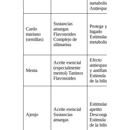
metabolismo
Antiespasmódico
E
Sustancias
h
Protege y sana el
Cardo
amargas
tó
higado
mariano
Flavonoides
a
Estimulación del
(semillas)
Complejo de
c
metabolismo
silimarina
T
d
Efecto
Aceite esencial
antiespasmódico
(especialmente
Menta
y antiflatulento
mentol) Taninos
Estimula el flujo
Flavonoides
de la bilis
P
ap
T
Estimulante del
d
Aceite esencial
apetito
c
Ajenjo
Sustancias
Descongestiona
h
amargas
Estimula el flujo
fl
de la bilis
pa