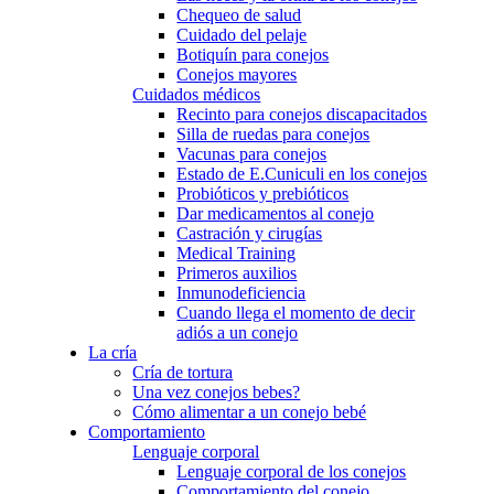
Chequeo de salud
Cuidado del pelaje
Botiquín para conejos
Conejos mayores
Cuidados médicos
Recinto para conejos discapacitados
Silla de ruedas para conejos
Vacunas para conejos
Estado de E.Cuniculi en los conejos
Probióticos y prebióticos
Dar medicamentos al conejo
Castración y cirugías
Medical Training
Primeros auxilios
Inmunodeficiencia
Cuando llega el momento de decir
adiós a un conejo
La cría
Cría de tortura
Una vez conejos bebes?
Cómo alimentar a un conejo bebé
Comportamiento
Lenguaje corporal
Lenguaje corporal de los conejos
Comportamiento del conejo