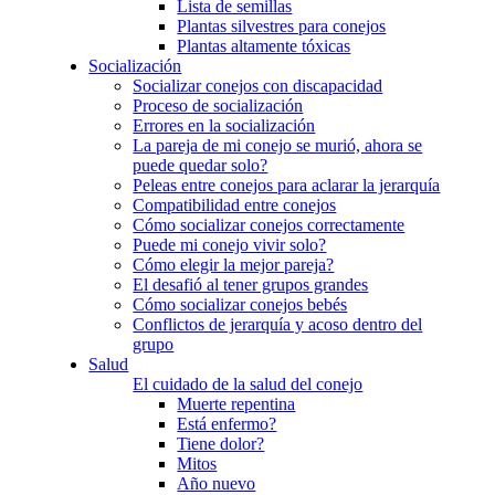
Lista de semillas
Plantas silvestres para conejos
Plantas altamente tóxicas
Socialización
Socializar conejos con discapacidad
Proceso de socialización
Errores en la socialización
La pareja de mi conejo se murió, ahora se
puede quedar solo?
Peleas entre conejos para aclarar la jerarquía
Compatibilidad entre conejos
Cómo socializar conejos correctamente
Puede mi conejo vivir solo?
Cómo elegir la mejor pareja?
El desafió al tener grupos grandes
Cómo socializar conejos bebés
Conflictos de jerarquía y acoso dentro del
grupo
Salud
El cuidado de la salud del conejo
Muerte repentina
Está enfermo?
Tiene dolor?
Mitos
Año nuevo