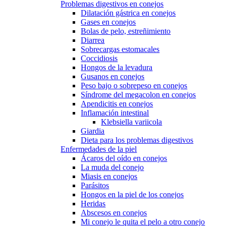
Problemas digestivos en conejos
Dilatación gástrica en conejos
Gases en conejos
Bolas de pelo, estreñimiento
Diarrea
Sobrecargas estomacales
Coccidiosis
Hongos de la levadura
Gusanos en conejos
Peso bajo o sobrepeso en conejos
Síndrome del megacolon en conejos
Apendicitis en conejos
Inflamación intestinal
Klebsiella variicola
Giardia
Dieta para los problemas digestivos
Enfermedades de la piel
Ácaros del oído en conejos
La muda del conejo
Miasis en conejos
Parásitos
Hongos en la piel de los conejos
Heridas
Abscesos en conejos
Mi conejo le quita el pelo a otro conejo