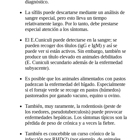
diagnóstico.
La sífilis puede descartarse mediante un análisis de
sangre especial, pero esto lleva un tiempo
relativamente largo. Por lo tanto, debe prestarse
especial atención a los síntomas.
El E.Cuniculi puede detectarse en la sangre; se
pueden recoger dos títulos (igG e IgM) y así se
puede ver si están activos. Sin embargo, también se
produce un título elevado en animales debilitados
(E. Cuniculi secundario además de la enfermedad
subyacente).
Es posible que los animales alimentados con pastos
padezcan la enfermedad del hígado. Especialmente
si el forraje verde se recoge en pastos (húmedos)
pastoreados por ganado vacuno, equino u ovino.
También, muy raramente, la rodentiosis (peste de
los roedores, pseudotuberculosis) puede provocar
enfermedades hepáticas. Los síntomas típicos son la
pérdida de peso de crónica y a veces la fiebre.
También es concebible un curso crónico de la
infección por RHD(2) (por ejemplo, de animales