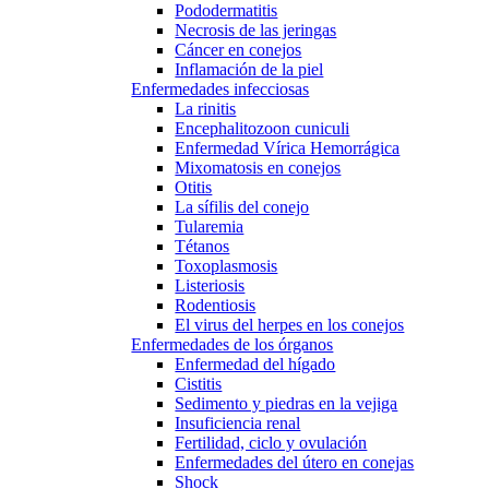
Pododermatitis
Necrosis de las jeringas
Cáncer en conejos
Inflamación de la piel
Enfermedades infecciosas
La rinitis
Encephalitozoon cuniculi
Enfermedad Vírica Hemorrágica
Mixomatosis en conejos
Otitis
La sífilis del conejo
Tularemia
Tétanos
Toxoplasmosis
Listeriosis
Rodentiosis
El virus del herpes en los conejos
Enfermedades de los órganos
Enfermedad del hígado
Cistitis
Sedimento y piedras en la vejiga
Insuficiencia renal
Fertilidad, ciclo y ovulación
Enfermedades del útero en conejas
Shock