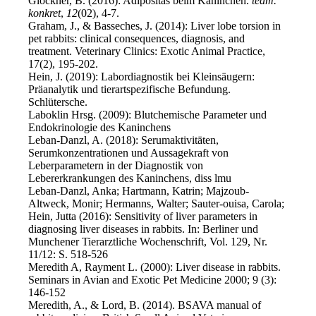
Glöckner, B. (2016): Adipositas beim Kaninchen.
team.
konkret
,
12
(02), 4-7.
Graham, J., & Basseches, J. (2014): Liver lobe torsion in
pet rabbits: clinical consequences, diagnosis, and
treatment. Veterinary Clinics: Exotic Animal Practice,
17(2), 195-202.
Hein, J. (2019): Labordiagnostik bei Kleinsäugern:
Präanalytik und tierartspezifische Befundung.
Schlütersche.
Laboklin Hrsg. (2009): Blutchemische Parameter und
Endokrinologie des Kaninchens
Leban-Danzl, A. (2018): Serumaktivitäten,
Serumkonzentrationen und Aussagekraft von
Leberparametern in der Diagnostik von
Lebererkrankungen des Kaninchens, diss lmu
Leban-Danzl, Anka; Hartmann, Katrin; Majzoub-
Altweck, Monir; Hermanns, Walter; Sauter-ouisa, Carola;
Hein, Jutta (2016): Sensitivity of liver parameters in
diagnosing liver diseases in rabbits. In: Berliner und
Munchener Tierarztliche Wochenschrift, Vol. 129, Nr.
11/12: S. 518-526
Meredith A, Rayment L. (2000): Liver disease in rabbits.
Seminars in Avian and Exotic Pet Medicine 2000; 9 (3):
146-152
Meredith, A., & Lord, B. (2014). BSAVA manual of