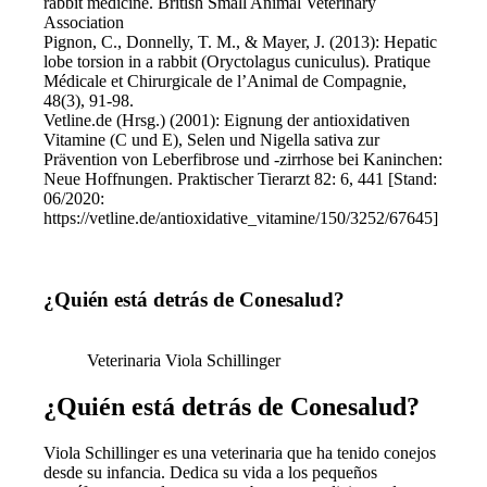
rabbit medicine. British Small Animal Veterinary
Association
Pignon, C., Donnelly, T. M., & Mayer, J. (2013): Hepatic
lobe torsion in a rabbit (Oryctolagus cuniculus). Pratique
Médicale et Chirurgicale de l’Animal de Compagnie,
48(3), 91-98.
Vetline.de (Hrsg.) (2001): Eignung der antioxidativen
Vitamine (C und E), Selen und Nigella sativa zur
Prävention von Leberfibrose und -zirrhose bei Kaninchen:
Neue Hoffnungen. Praktischer Tierarzt 82: 6, 441 [Stand:
06/2020:
https://vetline.de/antioxidative_vitamine/150/3252/67645]
¿Quién está detrás de Conesalud?
Veterinaria Viola Schillinger
¿Quién está detrás de Conesalud?
Viola Schillinger es una veterinaria que ha tenido conejos
desde su infancia. Dedica su vida a los pequeños