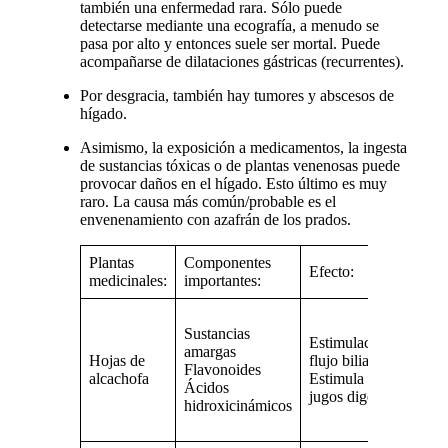
también una enfermedad rara. Sólo puede
detectarse mediante una ecografía, a menudo se
pasa por alto y entonces suele ser mortal. Puede
acompañarse de dilataciones gástricas (recurrentes).
Por desgracia, también hay tumores y abscesos de
hígado.
Asimismo, la exposición a medicamentos, la ingesta
de sustancias tóxicas o de plantas venenosas puede
provocar daños en el hígado. Esto último es muy
raro. La causa más común/probable es el
envenenamiento con azafrán de los prados.
Plantas
Componentes
Á
Efecto:
medicinales:
importantes:
a
T
Sustancias
d
Estimulación del
amargas
M
Hojas de
flujo biliar
Flavonoides
de
alcachofa
Estimula los
Ácidos
T
jugos digestivos
hidroxicinámicos
m
de