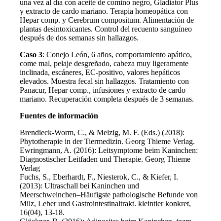
una vez al día con aceite de comino negro, Gladiator Plus
y extracto de cardo mariano. Terapia homeopática con
Hepar comp. y Cerebrum compositum. Alimentación de
plantas desintoxicantes. Control del recuento sanguíneo
después de dos semanas sin hallazgos.
Caso 3
: Conejo León, 6 años, comportamiento apático,
come mal, pelaje desgreñado, cabeza muy ligeramente
inclinada, escáneres, EC-positivo, valores hepáticos
elevados. Muestra fecal sin hallazgos. Tratamiento con
Panacur, Hepar comp., infusiones y extracto de cardo
mariano. Recuperación completa después de 3 semanas.
Fuentes de información
Brendieck-Worm, C., & Melzig, M. F. (Eds.) (2018):
Phytotherapie in der Tiermedizin. Georg Thieme Verlag.
Ewringmann, A. (2016): Leitsymptome beim Kaninchen:
Diagnostischer Leitfaden und Therapie. Georg Thieme
Verlag
Fuchs, S., Eberhardt, F., Niesterok, C., & Kiefer, I.
(2013): Ultraschall bei Kaninchen und
Meerschweinchen–Häufigste pathologische Befunde von
Milz, Leber und Gastrointestinaltrakt. kleintier konkret,
16(04), 13-18.