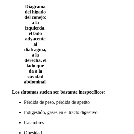
Diagrama
del hígado
del conejo:
a la
izquierda,
el lado
adyacente
al
diafragma,
a la
derecha, el
lado que
da a la
cavidad
abdominal.
Los síntomas suelen ser bastante inespecíficos:
Pérdida de peso, pérdida de apetito
Indigestión, gases en el tracto digestivo
Calambres
Obesidad