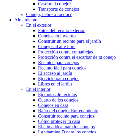
Castrar al conejo?
Transporte de conejos
Conejo, liebre o roedor?
Alojamiento
En el exterior
Fotos del recinto exterior
Conejos en invierno
Construir un recinto para el jardín
Conejos al aire libre
Protección contra comadrejas
Protección contra el escarbar de tu conejo
Recintos para conejos
Recinto fácil para conejos
El acceso al jardín
Ejercicio para conejos
Libres en el jardín
En el interior
Ejemplos de recintos
Cuarto de los conejos
Conejos en casa
Baño del conejo: Entrenamiento
Construir recinto para conejos
Cómo proteger tu casa
El clima ideal para los conejos
La vitamina D para los conejos