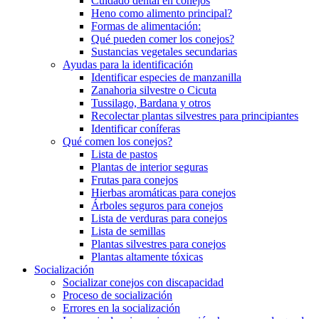
Cuidado dental en conejos
Heno como alimento principal?
Formas de alimentación:
Qué pueden comer los conejos?
Sustancias vegetales secundarias
Ayudas para la identificación
Identificar especies de manzanilla
Zanahoria silvestre o Cicuta
Tussilago, Bardana y otros
Recolectar plantas silvestres para principiantes
Identificar coníferas
Qué comen los conejos?
Lista de pastos
Plantas de interior seguras
Frutas para conejos
Hierbas aromáticas para conejos
Árboles seguros para conejos
Lista de verduras para conejos
Lista de semillas
Plantas silvestres para conejos
Plantas altamente tóxicas
Socialización
Socializar conejos con discapacidad
Proceso de socialización
Errores en la socialización