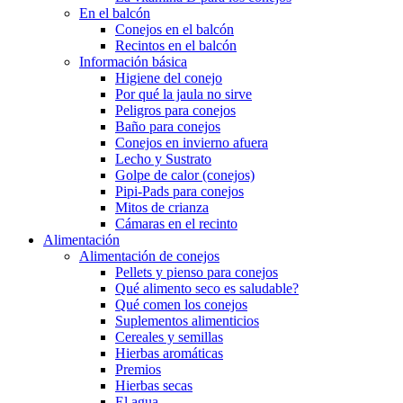
En el balcón
Conejos en el balcón
Recintos en el balcón
Información básica
Higiene del conejo
Por qué la jaula no sirve
Peligros para conejos
Baño para conejos
Conejos en invierno afuera
Lecho y Sustrato
Golpe de calor (conejos)
Pipi-Pads para conejos
Mitos de crianza
Cámaras en el recinto
Alimentación
Alimentación de conejos
Pellets y pienso para conejos
Qué alimento seco es saludable?
Qué comen los conejos
Suplementos alimenticios
Cereales y semillas
Hierbas aromáticas
Premios
Hierbas secas
El agua