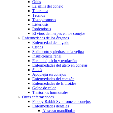
Otitis
La sífilis del conejo
Tularemia
Tétanos
Toxoplasmosis
Listeriosis
Rodentiosis
El virus del herpes en los conejos
Enfermedades de los órganos
Enfermedad del hígado
Cistitis
Sedimento y piedras en la vejiga
Insuficiencia renal
Fertilidad, ciclo y ovulación
Enfermedades del útero en conejas
Shock
Apoplejía en conejos
Enfermedades del corazón
Enfermedades de la tiroides
Golpe de calor
Trastornos hormonales
Otras enfermedades
Floppy Rabbit Syndrome en conejos
Enfermedades dentales
Absceso mandibular