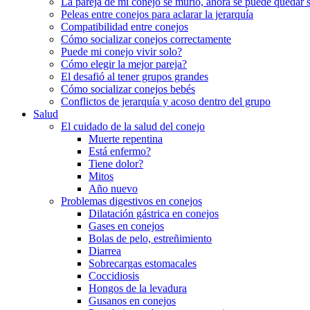
La pareja de mi conejo se murió, ahora se puede quedar 
Peleas entre conejos para aclarar la jerarquía
Compatibilidad entre conejos
Cómo socializar conejos correctamente
Puede mi conejo vivir solo?
Cómo elegir la mejor pareja?
El desafió al tener grupos grandes
Cómo socializar conejos bebés
Conflictos de jerarquía y acoso dentro del grupo
Salud
El cuidado de la salud del conejo
Muerte repentina
Está enfermo?
Tiene dolor?
Mitos
Año nuevo
Problemas digestivos en conejos
Dilatación gástrica en conejos
Gases en conejos
Bolas de pelo, estreñimiento
Diarrea
Sobrecargas estomacales
Coccidiosis
Hongos de la levadura
Gusanos en conejos