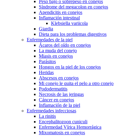
Peso bajo o sobrepeso en conejos
Síndrome del megacolon en conejos
Apendicitis en conejos
Inflamación intestinal
Klebsiella variicola
Giardia
Dieta para los problemas digestivos
Enfermedades de la piel
Ácaros del oído en conejos
La muda del conejo
Miasis en conejos
Parásitos
Hongos en la piel de los conejos
Heridas
Abscesos en conejos
Mi conejo le quita el pelo a otro conejo
Pododermatitis
Necrosis de las jeringas
Cáncer en conejos
Inflamación de la piel
Enfermedades infecciosas
La rinitis
Encephalitozoon cuniculi
Enfermedad Vírica Hemorrágica
Mixomatosis en conejos