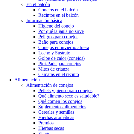
En el balcón
Conejos en el balcón
Recintos en el balcón
Información básica
Higiene del conejo
Por qué la jaula no sirve
Peligros para conejos
Baño para conejos
Conejos en invierno afuera
Lecho y Sustrato
Golpe de calor (conejos)
Pipi-Pads para conejos
Mitos de crianza
Cámaras en el recinto
Alimentación
Alimentación de conejos
Pellets y pienso para conejos
Qué alimento seco es saludable?
Qué comen los conejos
Suplementos alimenticios
Cereales y semillas
Hierbas aromáticas
Premios
Hierbas secas
El agua