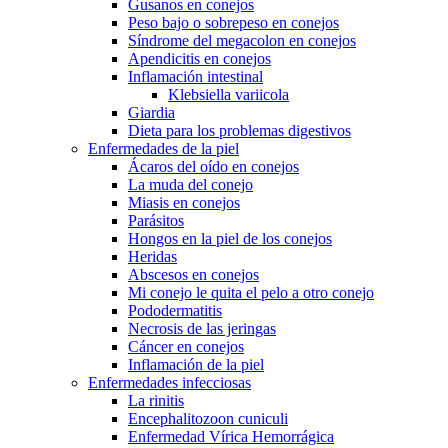
Gusanos en conejos
Peso bajo o sobrepeso en conejos
Síndrome del megacolon en conejos
Apendicitis en conejos
Inflamación intestinal
Klebsiella variicola
Giardia
Dieta para los problemas digestivos
Enfermedades de la piel
Ácaros del oído en conejos
La muda del conejo
Miasis en conejos
Parásitos
Hongos en la piel de los conejos
Heridas
Abscesos en conejos
Mi conejo le quita el pelo a otro conejo
Pododermatitis
Necrosis de las jeringas
Cáncer en conejos
Inflamación de la piel
Enfermedades infecciosas
La rinitis
Encephalitozoon cuniculi
Enfermedad Vírica Hemorrágica