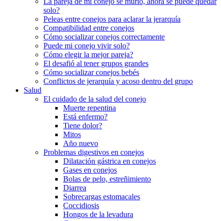
La pareja de mi conejo se murió, ahora se puede quedar
solo?
Peleas entre conejos para aclarar la jerarquía
Compatibilidad entre conejos
Cómo socializar conejos correctamente
Puede mi conejo vivir solo?
Cómo elegir la mejor pareja?
El desafió al tener grupos grandes
Cómo socializar conejos bebés
Conflictos de jerarquía y acoso dentro del grupo
Salud
El cuidado de la salud del conejo
Muerte repentina
Está enfermo?
Tiene dolor?
Mitos
Año nuevo
Problemas digestivos en conejos
Dilatación gástrica en conejos
Gases en conejos
Bolas de pelo, estreñimiento
Diarrea
Sobrecargas estomacales
Coccidiosis
Hongos de la levadura