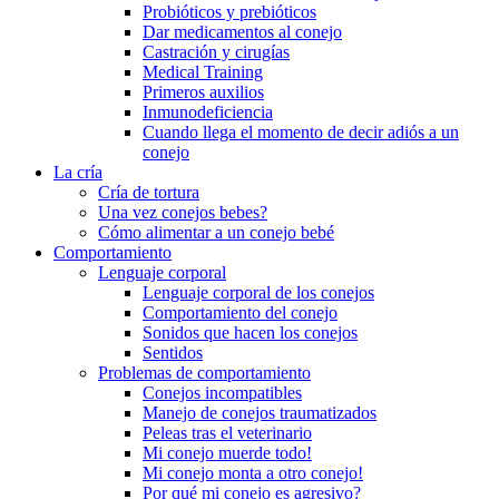
Probióticos y prebióticos
Dar medicamentos al conejo
Castración y cirugías
Medical Training
Primeros auxilios
Inmunodeficiencia
Cuando llega el momento de decir adiós a un
conejo
La cría
Cría de tortura
Una vez conejos bebes?
Cómo alimentar a un conejo bebé
Comportamiento
Lenguaje corporal
Lenguaje corporal de los conejos
Comportamiento del conejo
Sonidos que hacen los conejos
Sentidos
Problemas de comportamiento
Conejos incompatibles
Manejo de conejos traumatizados
Peleas tras el veterinario
Mi conejo muerde todo!
Mi conejo monta a otro conejo!
Por qué mi conejo es agresivo?