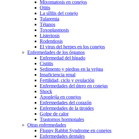
Mixomatosis en conejos
Otitis
La sífilis del conejo
Tularemia
Tétanos
Toxoplasmosis
Listeriosis
Rodentiosis
El virus del herpes en los conejos
Enfermedades de los órganos
Enfermedad del hígado
Cistitis
Sedimento y piedras en la vejiga
Insuficiencia renal
Fertilidad, ciclo y ovulación
Enfermedades del útero en conejas
Shock
Apoplejía en conejos
Enfermedades del corazón
Enfermedades de la tiroides
Golpe de calor
Trastornos hormonales
Otras enfermedades
Floppy Rabbit Syndrome en conejos
Enfermedades dentales