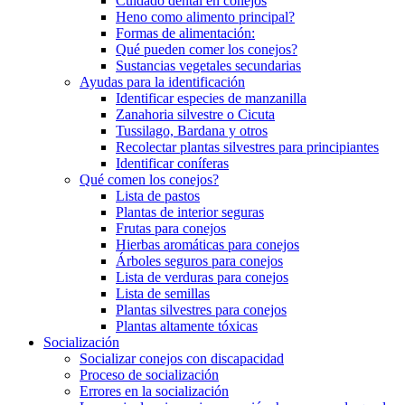
Cuidado dental en conejos
Heno como alimento principal?
Formas de alimentación:
Qué pueden comer los conejos?
Sustancias vegetales secundarias
Ayudas para la identificación
Identificar especies de manzanilla
Zanahoria silvestre o Cicuta
Tussilago, Bardana y otros
Recolectar plantas silvestres para principiantes
Identificar coníferas
Qué comen los conejos?
Lista de pastos
Plantas de interior seguras
Frutas para conejos
Hierbas aromáticas para conejos
Árboles seguros para conejos
Lista de verduras para conejos
Lista de semillas
Plantas silvestres para conejos
Plantas altamente tóxicas
Socialización
Socializar conejos con discapacidad
Proceso de socialización
Errores en la socialización