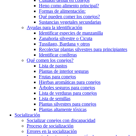
Cuidado dental en conejos
Heno como alimento principal?
Formas de alimentación:
Qué pueden comer los conejos?
Sustancias vegetales secundarias
Ayudas para la identificación
Identificar especies de manzanilla
Zanahoria silvestre o Cicuta
Tussilago, Bardana y otros
Recolectar plantas silvestres para principiantes
Identificar coníferas
Qué comen los conejos?
Lista de pastos
Plantas de interior seguras
Frutas para conejos
Hierbas aromáticas para conejos
Árboles seguros para conejos
Lista de verduras para conejos
Lista de semillas
Plantas silvestres para conejos
Plantas altamente tóxicas
Socialización
Socializar conejos con discapacidad
Proceso de socialización
Errores en la socialización