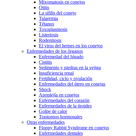
Mixomatosis en conejos
Otitis
La sífilis del conejo
Tularemia
Tétanos
Toxoplasmosis
Listeriosis
Rodentiosis
El virus del herpes en los conejos
Enfermedades de los órganos
Enfermedad del hígado
Cistitis
Sedimento y piedras en la vejiga
Insuficiencia renal
Fertilidad, ciclo y ovulación
Enfermedades del útero en conejas
Shock
Apoplejía en conejos
Enfermedades del corazón
Enfermedades de la tiroides
Golpe de calor
Trastornos hormonales
Otras enfermedades
Floppy Rabbit Syndrome en conejos
Enfermedades dentales