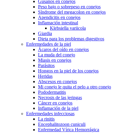
Gusanos en conejos
Peso bajo o sobrepeso en conejos
Síndrome del megacolon en conejos
Apendicitis en conejos
Inflamación intestinal
Klebsiella variicola
Giardia
Dieta para los problemas digestivos
Enfermedades de la piel
Ácaros del oído en conejos
La muda del conejo
Miasis en conejos
Parásitos
Hongos en la piel de los conejos
Heridas
Abscesos en conejos
Mi conejo le quita el pelo a otro conejo
Pododermatitis
Necrosis de las jeringas
Cáncer en conejos
Inflamación de la piel
Enfermedades infecciosas
La rinitis
Encephalitozoon cuniculi
Enfermedad Vírica Hemorrágica