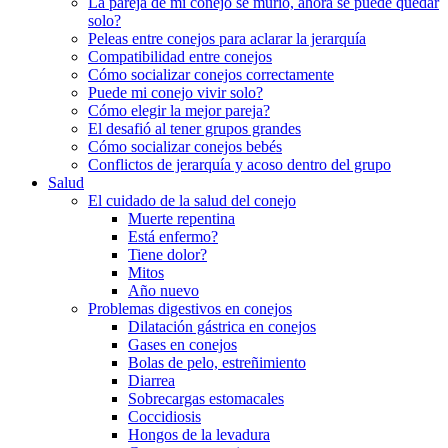
La pareja de mi conejo se murió, ahora se puede quedar
solo?
Peleas entre conejos para aclarar la jerarquía
Compatibilidad entre conejos
Cómo socializar conejos correctamente
Puede mi conejo vivir solo?
Cómo elegir la mejor pareja?
El desafió al tener grupos grandes
Cómo socializar conejos bebés
Conflictos de jerarquía y acoso dentro del grupo
Salud
El cuidado de la salud del conejo
Muerte repentina
Está enfermo?
Tiene dolor?
Mitos
Año nuevo
Problemas digestivos en conejos
Dilatación gástrica en conejos
Gases en conejos
Bolas de pelo, estreñimiento
Diarrea
Sobrecargas estomacales
Coccidiosis
Hongos de la levadura