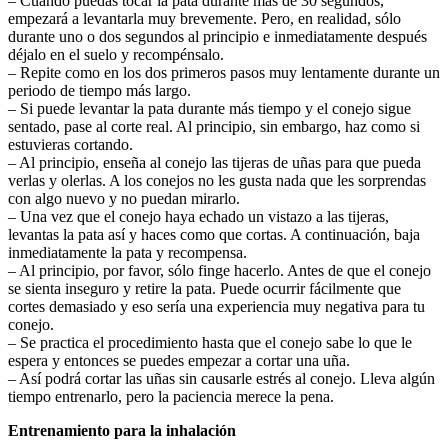
– Cuando puedas tocar la pata durante más de 30 segundos,
empezará a levantarla muy brevemente. Pero, en realidad, sólo
durante uno o dos segundos al principio e inmediatamente después
déjalo en el suelo y recompénsalo.
– Repite como en los dos primeros pasos muy lentamente durante un
periodo de tiempo más largo.
– Si puede levantar la pata durante más tiempo y el conejo sigue
sentado, pase al corte real. Al principio, sin embargo, haz como si
estuvieras cortando.
– Al principio, enseña al conejo las tijeras de uñas para que pueda
verlas y olerlas. A los conejos no les gusta nada que les sorprendas
con algo nuevo y no puedan mirarlo.
– Una vez que el conejo haya echado un vistazo a las tijeras,
levantas la pata así y haces como que cortas. A continuación, baja
inmediatamente la pata y recompensa.
– Al principio, por favor, sólo finge hacerlo. Antes de que el conejo
se sienta inseguro y retire la pata. Puede ocurrir fácilmente que
cortes demasiado y eso sería una experiencia muy negativa para tu
conejo.
– Se practica el procedimiento hasta que el conejo sabe lo que le
espera y entonces se puedes empezar a cortar una uña.
– Así podrá cortar las uñas sin causarle estrés al conejo. Lleva algún
tiempo entrenarlo, pero la paciencia merece la pena.
Entrenamiento para la inhalación