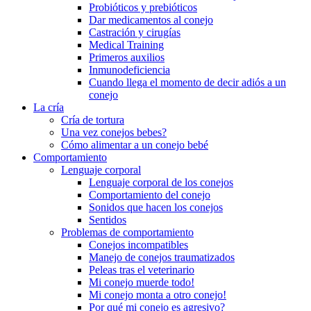
Probióticos y prebióticos
Dar medicamentos al conejo
Castración y cirugías
Medical Training
Primeros auxilios
Inmunodeficiencia
Cuando llega el momento de decir adiós a un
conejo
La cría
Cría de tortura
Una vez conejos bebes?
Cómo alimentar a un conejo bebé
Comportamiento
Lenguaje corporal
Lenguaje corporal de los conejos
Comportamiento del conejo
Sonidos que hacen los conejos
Sentidos
Problemas de comportamiento
Conejos incompatibles
Manejo de conejos traumatizados
Peleas tras el veterinario
Mi conejo muerde todo!
Mi conejo monta a otro conejo!
Por qué mi conejo es agresivo?