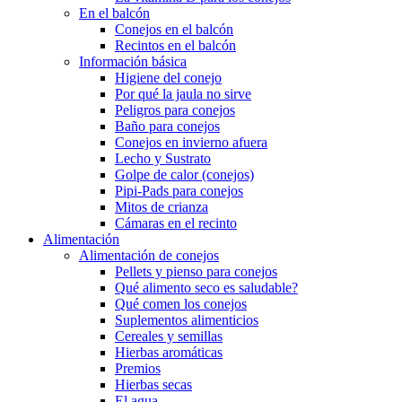
En el balcón
Conejos en el balcón
Recintos en el balcón
Información básica
Higiene del conejo
Por qué la jaula no sirve
Peligros para conejos
Baño para conejos
Conejos en invierno afuera
Lecho y Sustrato
Golpe de calor (conejos)
Pipi-Pads para conejos
Mitos de crianza
Cámaras en el recinto
Alimentación
Alimentación de conejos
Pellets y pienso para conejos
Qué alimento seco es saludable?
Qué comen los conejos
Suplementos alimenticios
Cereales y semillas
Hierbas aromáticas
Premios
Hierbas secas
El agua