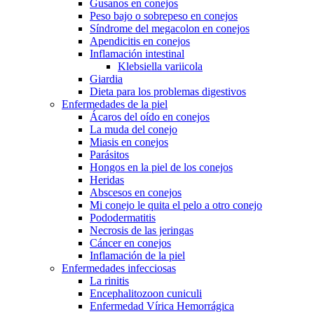
Gusanos en conejos
Peso bajo o sobrepeso en conejos
Síndrome del megacolon en conejos
Apendicitis en conejos
Inflamación intestinal
Klebsiella variicola
Giardia
Dieta para los problemas digestivos
Enfermedades de la piel
Ácaros del oído en conejos
La muda del conejo
Miasis en conejos
Parásitos
Hongos en la piel de los conejos
Heridas
Abscesos en conejos
Mi conejo le quita el pelo a otro conejo
Pododermatitis
Necrosis de las jeringas
Cáncer en conejos
Inflamación de la piel
Enfermedades infecciosas
La rinitis
Encephalitozoon cuniculi
Enfermedad Vírica Hemorrágica