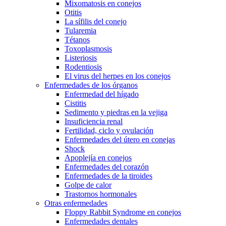
Mixomatosis en conejos
Otitis
La sífilis del conejo
Tularemia
Tétanos
Toxoplasmosis
Listeriosis
Rodentiosis
El virus del herpes en los conejos
Enfermedades de los órganos
Enfermedad del hígado
Cistitis
Sedimento y piedras en la vejiga
Insuficiencia renal
Fertilidad, ciclo y ovulación
Enfermedades del útero en conejas
Shock
Apoplejía en conejos
Enfermedades del corazón
Enfermedades de la tiroides
Golpe de calor
Trastornos hormonales
Otras enfermedades
Floppy Rabbit Syndrome en conejos
Enfermedades dentales