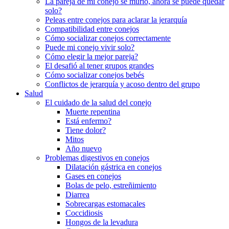
La pareja de mi conejo se murió, ahora se puede quedar
solo?
Peleas entre conejos para aclarar la jerarquía
Compatibilidad entre conejos
Cómo socializar conejos correctamente
Puede mi conejo vivir solo?
Cómo elegir la mejor pareja?
El desafió al tener grupos grandes
Cómo socializar conejos bebés
Conflictos de jerarquía y acoso dentro del grupo
Salud
El cuidado de la salud del conejo
Muerte repentina
Está enfermo?
Tiene dolor?
Mitos
Año nuevo
Problemas digestivos en conejos
Dilatación gástrica en conejos
Gases en conejos
Bolas de pelo, estreñimiento
Diarrea
Sobrecargas estomacales
Coccidiosis
Hongos de la levadura