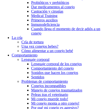
Probióticos y prebióticos
Dar medicamentos al conejo
Castración y cirugías
Medical Training
Primeros auxilios
Inmunodeficiencia
Cuando llega el momento de decir adiós a un
conejo
La cría
Cría de tortura
Una vez conejos bebes?
Cómo alimentar a un conejo bebé
Comportamiento
Lenguaje corporal
Lenguaje corporal de los conejos
Comportamiento del conejo
Sonidos que hacen los conejos
Sentidos
Problemas de comportamiento
Conejos incompatibles
Manejo de conejos traumatizados
Peleas tras el veterinario
Mi conejo muerde todo!
Mi conejo monta a otro conejo!
Por qué mi conejo es agresivo?