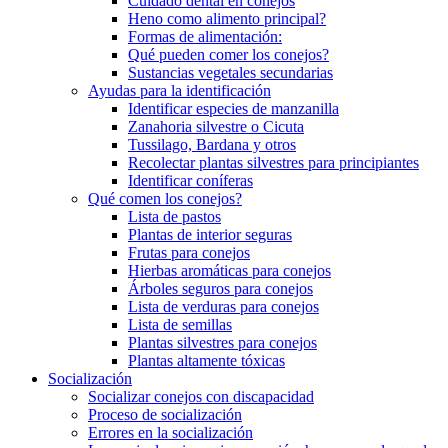
Cuidado dental en conejos
Heno como alimento principal?
Formas de alimentación:
Qué pueden comer los conejos?
Sustancias vegetales secundarias
Ayudas para la identificación
Identificar especies de manzanilla
Zanahoria silvestre o Cicuta
Tussilago, Bardana y otros
Recolectar plantas silvestres para principiantes
Identificar coníferas
Qué comen los conejos?
Lista de pastos
Plantas de interior seguras
Frutas para conejos
Hierbas aromáticas para conejos
Árboles seguros para conejos
Lista de verduras para conejos
Lista de semillas
Plantas silvestres para conejos
Plantas altamente tóxicas
Socialización
Socializar conejos con discapacidad
Proceso de socialización
Errores en la socialización