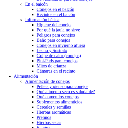
En el balcón
Conejos en el balcón
Recintos en el balcón
Información básica
Higiene del conejo
Por qué la jaula no sirve
Peligros para conejos
Baño para conejos
Conejos en invierno afuera
Lecho y Sustrato
Golpe de calor (conejos)
Pipi-Pads para conejos
Mitos de crianza
Cámaras en el recinto
Alimentación
Alimentación de conejos
Pellets y pienso para conejos
Qué alimento seco es saludable?
Qué comen los conejos
Suplementos alimenticios
Cereales y semillas
Hierbas aromáticas
Premios
Hierbas secas
El agua