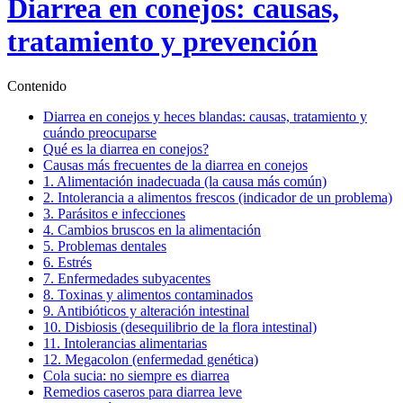
Diarrea en conejos: causas,
tratamiento y prevención
Contenido
Diarrea en conejos y heces blandas: causas, tratamiento y
cuándo preocuparse
Qué es la diarrea en conejos?
Causas más frecuentes de la diarrea en conejos
1. Alimentación inadecuada (la causa más común)
2. Intolerancia a alimentos frescos (indicador de un problema)
3. Parásitos e infecciones
4. Cambios bruscos en la alimentación
5. Problemas dentales
6. Estrés
7. Enfermedades subyacentes
8. Toxinas y alimentos contaminados
9. Antibióticos y alteración intestinal
10. Disbiosis (desequilibrio de la flora intestinal)
11. Intolerancias alimentarias
12. Megacolon (enfermedad genética)
Cola sucia: no siempre es diarrea
Remedios caseros para diarrea leve