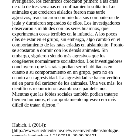
averiguarlo, los científicos colocaron primero a las crías
de rata de tres semanas en confinamiento solitario. Los
animales que crecieron aislados fueron más tarde
agresivos, reaccionaron con miedo a sus compañeros de
jaula y durmieron separados de ellos. Los investigadores
observaron similitudes con los seres huamnos, que
experimentan cosas terribles en la infancia. A los pocos
días de estar en el grupo, sin embargo, algo cambió en el
comportamiento de las ratas criadas en aislamiento. Pronto
se acostaron a dormir con los demás animales. Sin
embargo, siguieron siendo más agresivos que los
congéneres normalmente socializados. Los investigadores
concluyeron que las ratas podían ser rehabilitadas en
cuanto a su comportamiento en un grupo, pero no en
cuanto a su agresividad. La agresividad se ha convertido
así en parte del carácter de los animales. Una vez más, los
científicos reconocieron asombrosos paralelismos.
Mientras que las fobias sociales también podían tratarse
bien en humanos, el comportamiento agresivo era más
difícil de tratar, dijeron.”
Habich, i. (2014):
[http://www.sueddeutsche.de/wissen/verhaltensbiologie-
mensch-kaninchen-1.2107018, 29.09.2017]