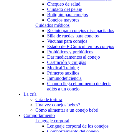
Chequeo de salud
Cuidado del pelaje
Botiquín para conejos
Conejos mayores
Cuidados médicos
Recinto para conejos discapacitados
Silla de ruedas para conejos
Vacunas para conejos
Estado de E.Cuniculi en los conejos
Probióticos y prebióticos
Dar medicamentos al conejo
Castración y cirugías
Medical Training
Primeros auxilios
Inmunodeficiencia
Cuando llega el momento de decir
adiós a un conejo
La cría
Cría de tortura
Una vez conejos bebes?
Cómo alimentar a un conejo bebé
Comportamiento
Lenguaje corporal
Lenguaje corporal de los conejos
Comportamiento del conejo