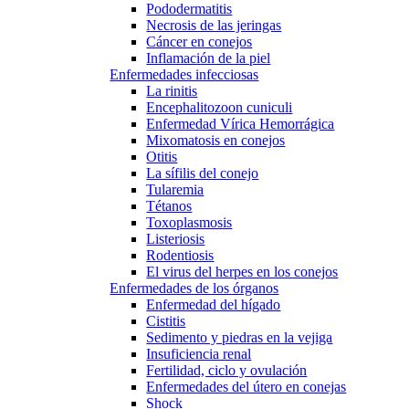
Pododermatitis
Necrosis de las jeringas
Cáncer en conejos
Inflamación de la piel
Enfermedades infecciosas
La rinitis
Encephalitozoon cuniculi
Enfermedad Vírica Hemorrágica
Mixomatosis en conejos
Otitis
La sífilis del conejo
Tularemia
Tétanos
Toxoplasmosis
Listeriosis
Rodentiosis
El virus del herpes en los conejos
Enfermedades de los órganos
Enfermedad del hígado
Cistitis
Sedimento y piedras en la vejiga
Insuficiencia renal
Fertilidad, ciclo y ovulación
Enfermedades del útero en conejas
Shock