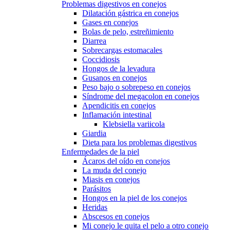
Problemas digestivos en conejos
Dilatación gástrica en conejos
Gases en conejos
Bolas de pelo, estreñimiento
Diarrea
Sobrecargas estomacales
Coccidiosis
Hongos de la levadura
Gusanos en conejos
Peso bajo o sobrepeso en conejos
Síndrome del megacolon en conejos
Apendicitis en conejos
Inflamación intestinal
Klebsiella variicola
Giardia
Dieta para los problemas digestivos
Enfermedades de la piel
Ácaros del oído en conejos
La muda del conejo
Miasis en conejos
Parásitos
Hongos en la piel de los conejos
Heridas
Abscesos en conejos
Mi conejo le quita el pelo a otro conejo