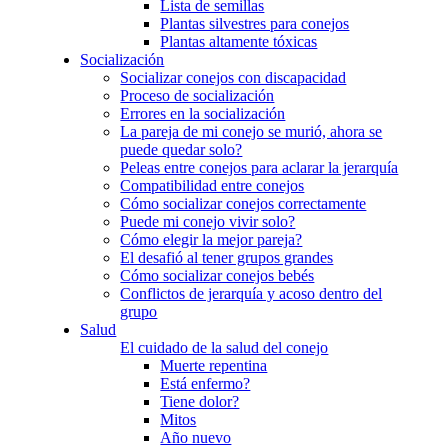
Lista de semillas
Plantas silvestres para conejos
Plantas altamente tóxicas
Socialización
Socializar conejos con discapacidad
Proceso de socialización
Errores en la socialización
La pareja de mi conejo se murió, ahora se
puede quedar solo?
Peleas entre conejos para aclarar la jerarquía
Compatibilidad entre conejos
Cómo socializar conejos correctamente
Puede mi conejo vivir solo?
Cómo elegir la mejor pareja?
El desafió al tener grupos grandes
Cómo socializar conejos bebés
Conflictos de jerarquía y acoso dentro del
grupo
Salud
El cuidado de la salud del conejo
Muerte repentina
Está enfermo?
Tiene dolor?
Mitos
Año nuevo